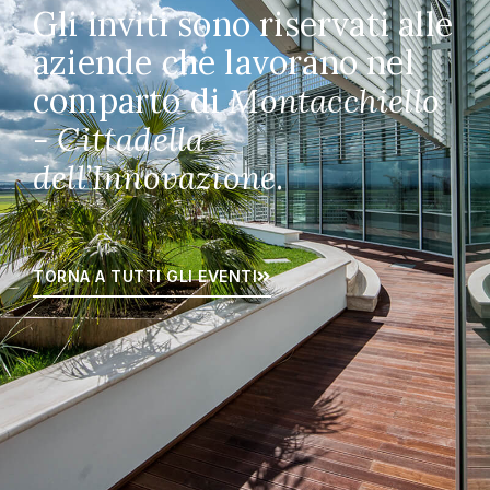
Gli inviti sono riservati alle
aziende che lavorano nel
comparto di
Montacchiello
- Cittadella
dell’Innovazione
.
TORNA A TUTTI GLI EVENTI